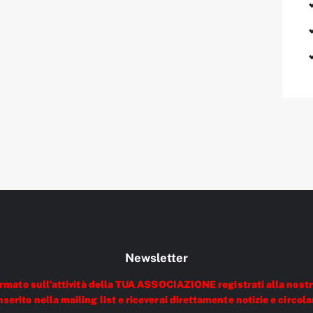
Newsletter
ormato sull’attività della TUA ASSOCIAZIONE registrati alla nostr
nserito nella mailing list e riceverai direttamente notizie e circola