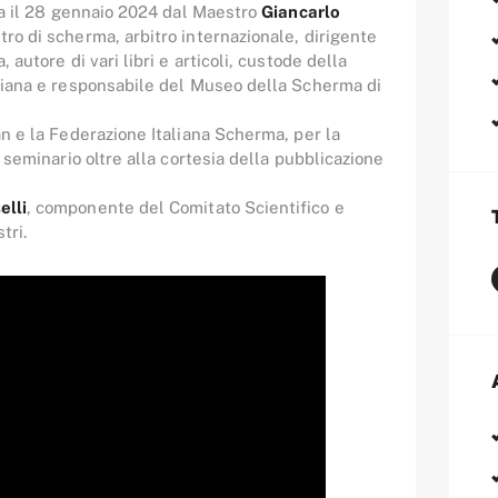
ta il 28 gennaio 2024 dal Maestro
Giancarlo
ro di scherma, arbitro internazionale, dirigente
autore di vari libri e articoli, custode della
liana e responsabile del Museo della Scherma di
n e la Federazione Italiana Scherma, per la
 seminario oltre alla cortesia della pubblicazione
elli
, componente del Comitato Scientifico e
tri.