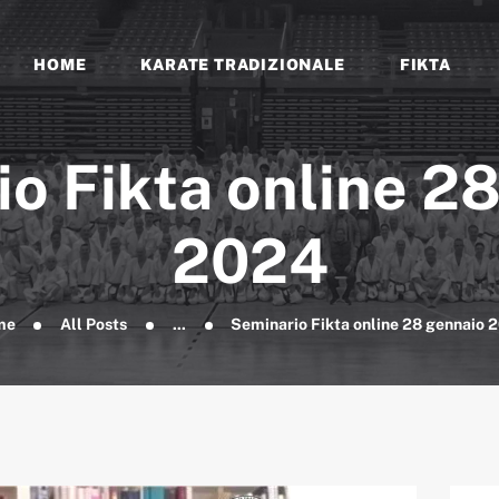
EVENTI E NEWS
FORMAZIONE
HOME
KARATE TRADIZIONALE
FIKTA
FIKTA
DOCUMENTI
Associazione Sportiva Dilettantistica
o Fikta online 2
2024
me
All Posts
...
Seminario Fikta online 28 gennaio 