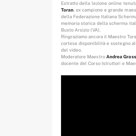
Estratto della lezione online tenu
Toran
, ex campione e grande maest
della Federazione Italiana Scherma, 
memoria storica della scherma ita
Busto Arsizio (VA).
Ringraziamo ancora il Maestro Tora
cortese disponibilità e sostegno al
del video.
Moderatore Maestro
Andrea Grass
docente del Corso Istruttori e Maes