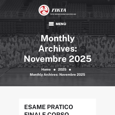
FIKTA
Associazione Sportiva Dilettantistica
HOME
Monthly
KARATE
TRADIZIONALE
Archives:
FIKTA
Novembre 2025
EVENTI E NEWS
FORMAZIONE
Home
2025
Monthly Archives: Novembre 2025
DOCUMENTI
ESAME PRATICO
FINALE CORSO