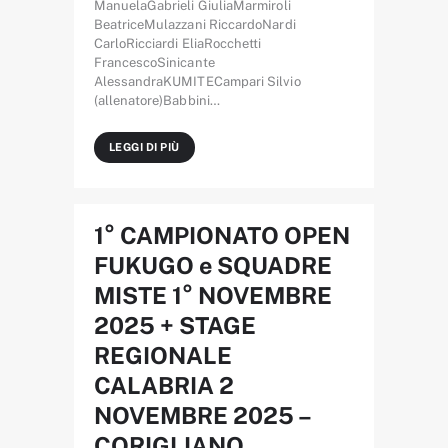
ManuelaGabrieli GiuliaMarmiroli
BeatriceMulazzani RiccardoNardi
CarloRicciardi EliaRocchetti
FrancescoSinicante
AlessandraKUMITECampari Silvio
(allenatore)Babbini…
LEGGI DI PIÙ
1° CAMPIONATO OPEN
FUKUGO e SQUADRE
MISTE 1° NOVEMBRE
2025 + STAGE
REGIONALE
CALABRIA 2
NOVEMBRE 2025 –
CORIGLIANO