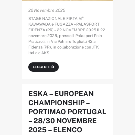
22 Novembre 2025
STAGE NAZIONALE FIKTA M°
KAWAWADA e FUGAZZA – PALASPORT
FIDENZA (PR) – 22 NOVEMBRE 2025 Il 22
novembre 2025, presso il Palasport Pala
Pratizzoli, in Via Palmiro Togliatti 42 a
Fidenza (PR), in collaborazione con JTK
Italia e AKS…
LEGGI DI PIÙ
ESKA – EUROPEAN
CHAMPIONSHIP –
PORTIMAO PORTUGAL
– 28/30 NOVEMBRE
2025 – ELENCO