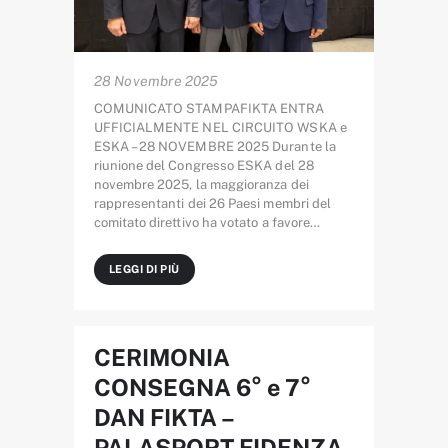
28 Novembre 2025
COMUNICATO STAMPAFIKTA ENTRA
UFFICIALMENTE NEL CIRCUITO WSKA e
ESKA – 28 NOVEMBRE 2025 Durante la
riunione del Congresso ESKA del 28
novembre 2025, la maggioranza dei
rappresentanti dei 26 Paesi membri del
comitato direttivo ha votato a favore…
LEGGI DI PIÙ
CERIMONIA
CONSEGNA 6° e 7°
DAN FIKTA –
PALASPORT FIDENZA