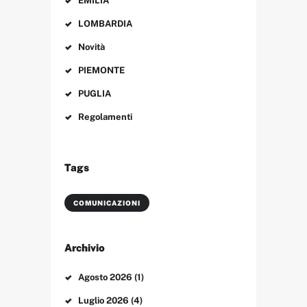
EMILIA
g
l
LOMBARDIA
i
Novità
a
PIEMONTE
r
PUGLIA
t
Regolamenti
i
c
Tags
o
l
COMUNICAZIONI
i
Archivio
Agosto
2026
(1)
Luglio
2026
(4)