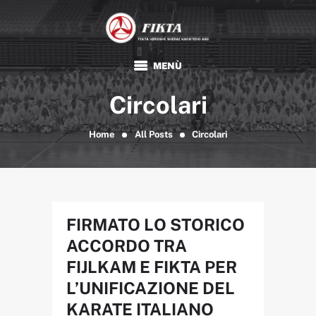
FIKTA
Associazione Sportiva Dilettantistica
HOME
Circolari
KARATE
TRADIZIONALE
Home
All Posts
Circolari
FIKTA
EVENTI E NEWS
FORMAZIONE
DOCUMENTI
FIRMATO LO STORICO
ACCORDO TRA
FIJLKAM E FIKTA PER
L’UNIFICAZIONE DEL
KARATE ITALIANO