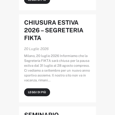
CHIUSURA ESTIVA
2026 – SEGRETERIA
FIKTA
20 Luglio 2026
Milano, 20 luglio 2026 Informiamo che la
Segreteria FIKTA sarà chiusa per la pausa
estiva dal 31 luglio al 28 agosto compreso.
Ci vediamo a settembre per un nuovo anno
sportivo assieme. Il nostro sito non va in
vacanza, rimani…
LEGGI DI PIÙ
SEMINARIO