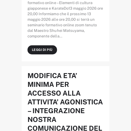
formativo online – Elementi di cultura
giapponese e KarateDo13 maggio 2026 ore
20,00 Informiamo che il prossimo 13
maggio 2026 alle ore 20,00 si terrà un
seminario formativo online zoom tenuto
dal Maestro Shuhei Matsuyama,
componente della…
LEGGI DI PIÙ
MODIFICA ETA’
MINIMA PER
ACCESSO ALLA
ATTIVITA’ AGONISTICA
– INTEGRAZIONE
NOSTRA
COMUNICAZIONE DEL