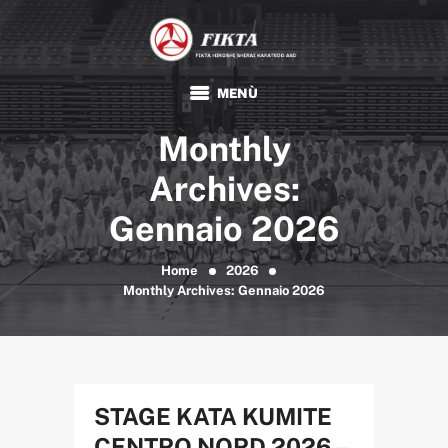
FIKTA
Associazione Sportiva Dilettantistica
HOME
Monthly
KARATE
TRADIZIONALE
Archives:
FIKTA
Gennaio 2026
EVENTI E NEWS
FORMAZIONE
Home
2026
Monthly Archives: Gennaio 2026
DOCUMENTI
STAGE KATA KUMITE
CENTRO NORD 2026 –