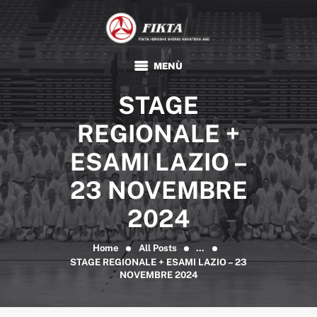
FIKTA
Associazione Sportiva Dilettantistica
HOME
STAGE
KARATE
TRADIZIONALE
REGIONALE +
FIKTA
ESAMI LAZIO –
EVENTI E NEWS
23 NOVEMBRE
FORMAZIONE
2024
DOCUMENTI
Home
All Posts
...
STAGE REGIONALE + ESAMI LAZIO – 23
NOVEMBRE 2024