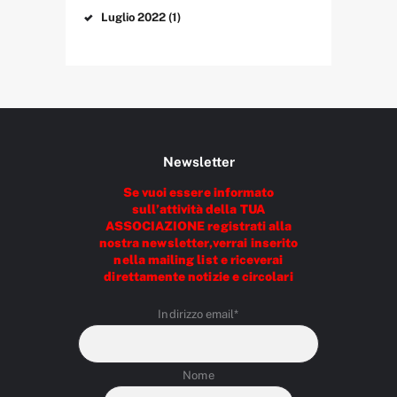
Luglio
2022
(1)
Newsletter
Se vuoi essere informato
sull’attività della TUA
ASSOCIAZIONE registrati alla
nostra newsletter,verrai inserito
nella mailing list e riceverai
direttamente notizie e circolari
Indirizzo email*
Nome