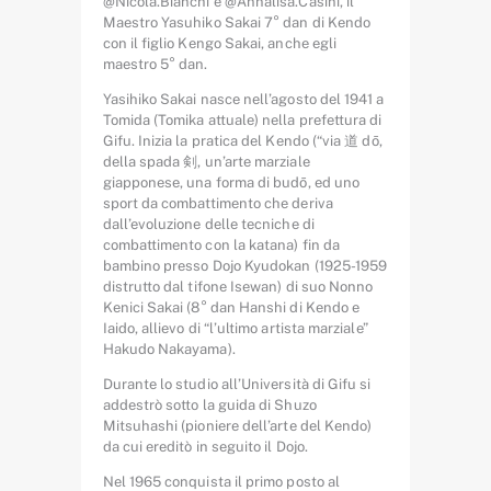
@Nicola.Bianchi e @Annalisa.Casini, il
Maestro Yasuhiko Sakai 7° dan di Kendo
con il figlio Kengo Sakai, anche egli
maestro 5° dan.
Yasihiko Sakai nasce nell’agosto del 1941 a
Tomida (Tomika attuale) nella prefettura di
Gifu. Inizia la pratica del Kendo (“via 道 dō,
della spada 剣, un’arte marziale
giapponese, una forma di budō, ed uno
sport da combattimento che deriva
dall’evoluzione delle tecniche di
combattimento con la katana) fin da
bambino presso Dojo Kyudokan (1925-1959
distrutto dal tifone Isewan) di suo Nonno
Kenici Sakai (8° dan Hanshi di Kendo e
Iaido, allievo di “l’ultimo artista marziale”
Hakudo Nakayama).
Durante lo studio all’Università di Gifu si
addestrò sotto la guida di Shuzo
Mitsuhashi (pioniere dell’arte del Kendo)
da cui ereditò in seguito il Dojo.
Nel 1965 conquista il primo posto al