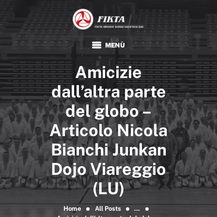
FIKTA
Associazione Sportiva Dilettantistica
HOME
Amicizie
KARATE
TRADIZIONALE
dall’altra parte
FIKTA
del globo –
EVENTI E NEWS
Articolo Nicola
FORMAZIONE
Bianchi Junkan
DOCUMENTI
Dojo Viareggio
(LU)
Home
All Posts
...