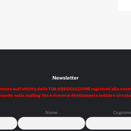
Newsletter
ormato sull’attività della TUA ASSOCIAZIONE registrati alla nostr
nserito nella mailing list e riceverai direttamente notizie e circola
Nome
Cognom