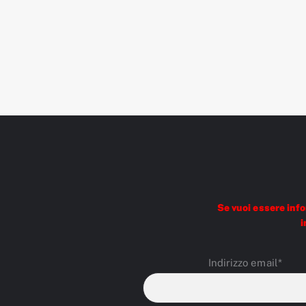
Se vuoi essere inf
i
Indirizzo email*