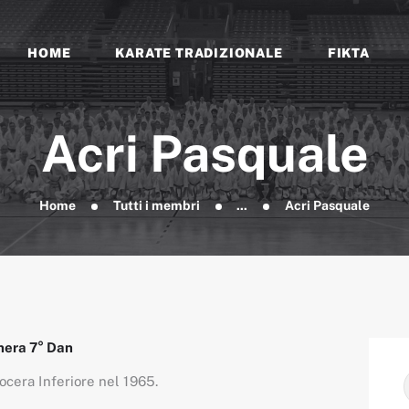
EVENTI E NEWS
FORMAZIONE
HOME
KARATE TRADIZIONALE
FIKTA
FIKTA
DOCUMENTI
Associazione Sportiva Dilettantistica
Acri Pasquale
Home
Tutti i membri
...
Acri Pasquale
nera 7° Dan
ocera Inferiore nel 1965.