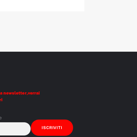
a newsletter,verrai
ri
e