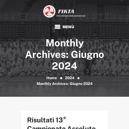
FIKTA
Associazione Sportiva Dilettantistica
HOME
Monthly
KARATE
TRADIZIONALE
Archives: Giugno
FIKTA
2024
EVENTI E NEWS
FORMAZIONE
Home
2024
Monthly Archives: Giugno 2024
DOCUMENTI
Risultati 13°
Campionato Assoluto