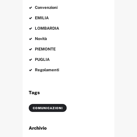
d
Convenzioni
e
EMILIA
g
l
LOMBARDIA
i
Novità
a
PIEMONTE
r
PUGLIA
t
Regolamenti
i
c
Tags
o
l
COMUNICAZIONI
i
Archivio