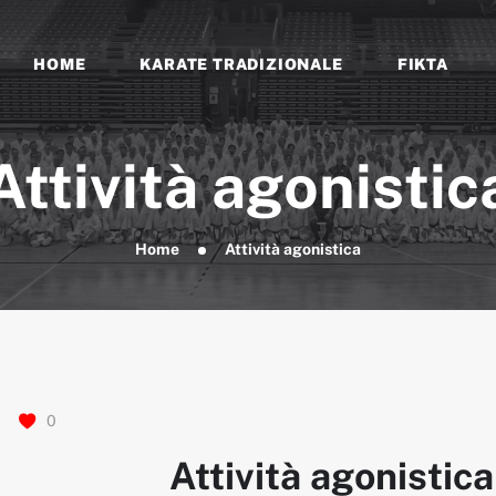
EVENTI E NEWS
FORMAZIONE
HOME
KARATE TRADIZIONALE
FIKTA
FIKTA
DOCUMENTI
Associazione Sportiva Dilettantistica
Attività agonistic
Home
Attività agonistica
0
Attività agonistica