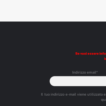
Se vuoi essere inf
i
Indirizzo email*
Il tuo indirizzo e-mail viene utilizzato
qu