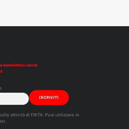
a newsletter,verrai
ri
e
lle attività di FIKTA. Puoi utilizzare in
er.