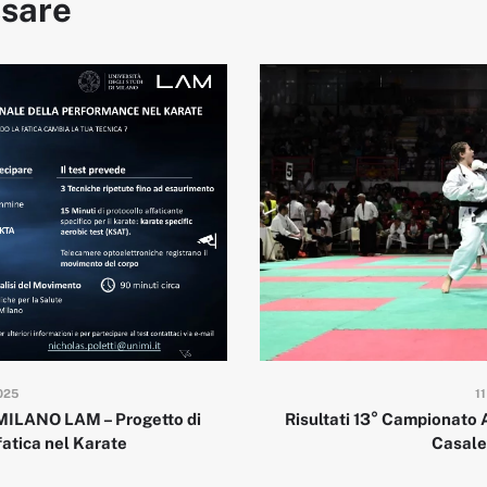
ssare
1
025
Risultati 13° Campionato 
MILANO LAM – Progetto di
Casale
 fatica nel Karate