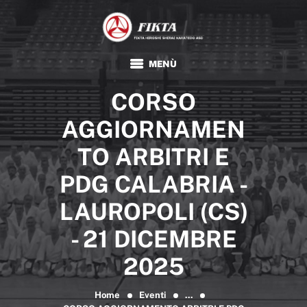
FIKTA
Associazione Sportiva Dilettantistica
HOME
CORSO
KARATE
TRADIZIONALE
AGGIORNAMEN
FIKTA
TO ARBITRI E
EVENTI E NEWS
PDG CALABRIA -
FORMAZIONE
LAUROPOLI (CS)
DOCUMENTI
- 21 DICEMBRE
2025
Home
Eventi
...