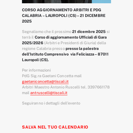
CORSO AGGIORNAMENTO ARBITRI E PDG
CALABRIA – LAUROPOLI (CS) – 21 DICEMBRE
2025
Segnaliamo che il prossimo
21 dicembre 2025
si
terrà il
Corso di aggiornamento Ufficiali di Gara
2025/2026
(Arbitri e Presidenti di Giuria) della
regione Calabria presso
presso la palestra
dell’Istituto Comprensivo via Feliciazza – 87011
Lauropoli (CS).
Per informazioni
PdG Sig.ra Gaetani Concetta mail
gaetaniconcetta@tiscali.it
Arbitri Maestro Antonio Ruscelli tel. 3397661178
mail
antruscelli@tiscali.it
Seguiranno i dettagli dell’evento
SALVA NEL TUO CALENDARIO