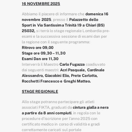
16 NOVEMBRE 2025
Abbiamo il piacere di informare che
domenica 16
novembre 2025
, presso il
Palazzetto dello
Sport in Via Santissima Trinità 19 a Chiari (BS)
25032,
si terrà lo stage regionale Lombardia pre-
esami e la successiva sessione di esami dan per
la regione con il seguente programma:
Ritrovo ore 09,00
Stage ore 09,30 – 11,30
Esami Dan ore 11,30
Interverrà il Maestro
Carlo Fugazza
coadiuvato
dai seguenti maestri:
Acri Pasquale, Cardinale
Alessandro, Giacobini Elio, Prete Carlotta,
Rocchetti Francesco e Greghi Matteo.
STAGE REGIONALE
Allo stage potranno partecipare gli atleti
associati FIKTA, graduati da
cintura gialla
a nera
a partire da 8 anni compiuti
, in regola con le
procedure d’iscrizione per l’anno 2025 con
certificato medico in corso di validità e gradi
correttamente caricati sul portale