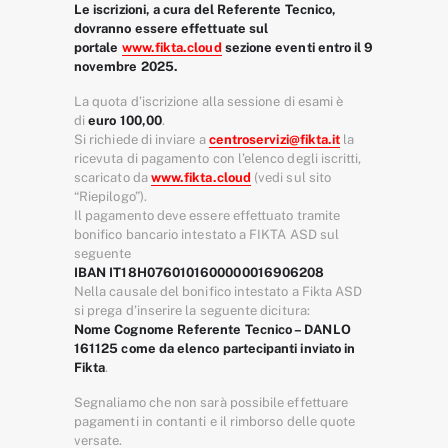
Le iscrizioni, a cura del Referente Tecnico,
dovranno essere effettuate sul
portale
www.fikta.cloud
sezione eventi entro il 9
novembre 2025.
La quota d’iscrizione alla sessione di esami è
di
euro 100,00
.
Si richiede di inviare a
centroservizi@fikta.it
la
ricevuta di pagamento con l’elenco degli iscritti,
scaricato da
www.fikta.cloud
(vedi sul sito
“Riepilogo”).
Il pagamento deve essere effettuato tramite
bonifico bancario intestato a FIKTA ASD sul
seguente
IBAN IT18H0760101600000016906208
Nella causale del bonifico intestato a Fikta ASD
si prega d’inserire la seguente dicitura:
N
ome Cognome Referente Tecnico – DANLO
161125 come da elenco partecipanti inviato in
Fikta
.
Segnaliamo che non sarà possibile effettuare
pagamenti in contanti e il rimborso delle quote
versate.