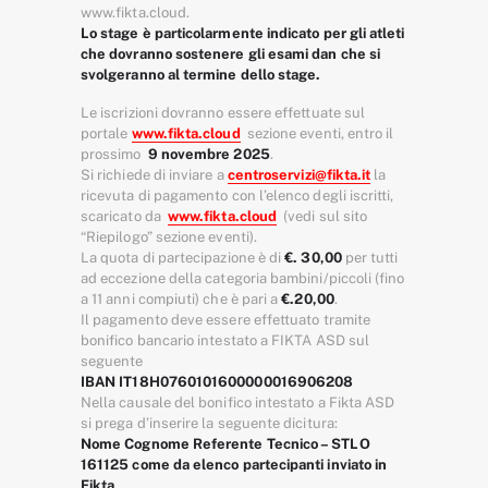
www.fikta.cloud.
Lo stage è particolarmente indicato per gli atleti
che dovranno sostenere gli esami dan che si
svolgeranno al termine dello stage.
Le iscrizioni dovranno essere effettuate sul
portale
www.fikta.cloud
sezione eventi, entro il
prossimo
9 novembre 2025
.
Si richiede di inviare a
centroservizi@fikta.it
la
ricevuta di pagamento con l’elenco degli iscritti,
scaricato da
www.fikta.cloud
(vedi sul sito
“Riepilogo” sezione eventi).
La quota di partecipazione è di
€. 30,00
per tutti
ad eccezione della categoria bambini/piccoli (fino
a 11 anni compiuti) che è pari a
€.20,00
.
Il pagamento deve essere effettuato tramite
bonifico bancario intestato a FIKTA ASD sul
seguente
IBAN IT18H0760101600000016906208
Nella causale del bonifico intestato a Fikta ASD
si prega d’inserire la seguente dicitura:
Nome Cognome Referente Tecnico – STLO
161125 come da elenco partecipanti inviato in
Fikta
.