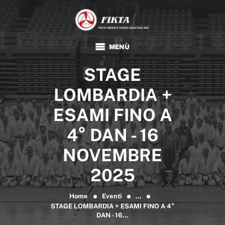
FIKTA
Associazione Sportiva Dilettantistica
HOME
STAGE
KARATE
TRADIZIONALE
LOMBARDIA +
FIKTA
ESAMI FINO A
EVENTI E NEWS
4° DAN - 16
FORMAZIONE
NOVEMBRE
DOCUMENTI
2025
Home
Eventi
...
STAGE LOMBARDIA + ESAMI FINO A 4°
DAN - 16...