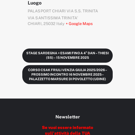
Luogo
PALASPORT CHIARI VIA S.S. TRINITA
VIA SANTISSIMA TRINITA'
CHIARI
,
25032
Italy
+ Google Maps
STAGE SARDEGNA + ESAMI FINO A 4° DAN – THIESI
(SS) – 15 NOVEMBRE 2025
CORSO CSAK FRIULI VENZIA GIULIA 2025/2026 –
PROSSIMO INCONTRO 16 NOVEMBRE 2025 –
PALAZZETTO MARSURE DI POVOLETTO (UDINE)
Newsletter
Se vuoi essere informato
sull’attività della TUA