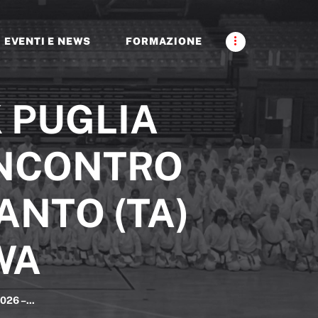
EVENTI E NEWS
FORMAZIONE
 PUGLIA
INCONTRO
ANTO (TA)
WA
26 –...