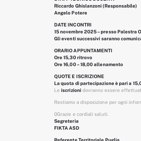
Riccardo Ghislanzoni (Responsabile)
Angelo Potere
DATE INCONTRI
15 novembre 2025 – presso Palestra Ok
Gli eventi successivi saranno comuni
ORARIO APPUNTAMENTI
Ore 15,30 ritrovo
Ore 16,00 – 18,00 allenamento
QUOTE E ISCRIZIONE
La quota di partecipazione è pari a 15
Le
iscrizioni
dovranno essere effettuat
Restiamo a disposizione per ogni infor
0Grazie e cordiali saluti.
Segreteria
FIKTA ASD
Referente Territoriale Puglia