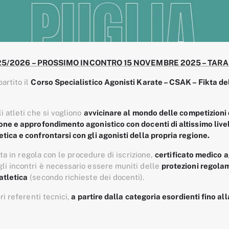
5/2026 – PROSSIMO INCONTRO 15 NOVEMBRE 2025 – TARA
artito il
Corso Specialistico Agonisti Karate – CSAK – Fikta de
i atleti che si vogliono
avvicinare al mondo delle competizioni
one e approfondimento agonistico con docenti di altissimo live
tica e confrontarsi con gli agonisti della propria regione.
ikta in regola con le procedure di iscrizione,
certificato medico 
gli incontri è necessario essere muniti delle
protezioni regola
atletica
(secondo richieste dei docenti).
ri referenti tecnici,
a partire dalla categoria esordienti
fino al